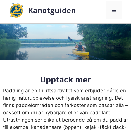
Hoppa
Kanotguiden
Meny
till
innehåll
Upptäck mer
Paddling är en friluftsaktivitet som erbjuder både en
härlig naturupplevelse och fysisk ansträngning. Det
finns paddelområden och farkoster som passar alla –
oavsett om du är nybörjare eller van paddlare.
Utrustningen ser olika ut beroende på om du paddlar
till exempel kanadensare (öppen), kajak (täckt däck)